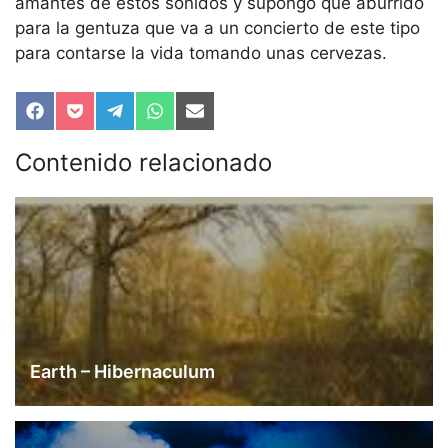
amantes de estos sonidos y supongo que aburrido
para la gentuza que va a un concierto de este tipo
para contarse la vida tomando unas cervezas.
Compartir
Compartir
Compartir
Compartir
Compartir
en
en
en
en
en
Facebook
Pocket
Telegram
WhatsApp
Email
Contenido relacionado
Earth – Hibernaculum