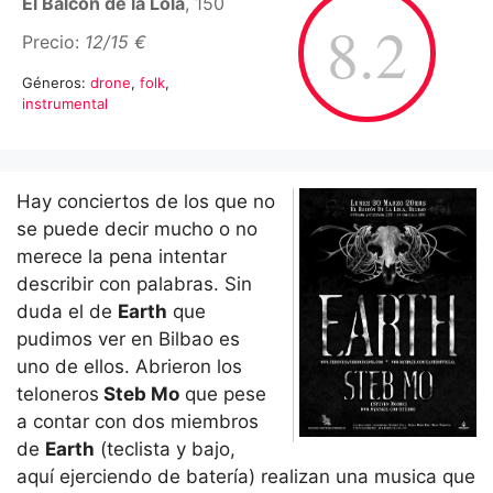
El Balcón de la Lola
, 150
8.2
Precio:
12/15 €
Géneros:
drone
,
folk
,
instrumental
Hay conciertos de los que no
se puede decir mucho o no
merece la pena intentar
describir con palabras. Sin
duda el de
Earth
que
pudimos ver en Bilbao es
uno de ellos. Abrieron los
teloneros
Steb Mo
que pese
a contar con dos miembros
de
Earth
(teclista y bajo,
aquí ejerciendo de batería) realizan una musica que