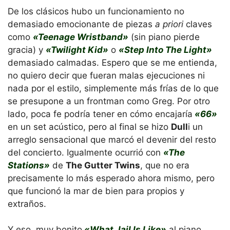
De los clásicos hubo un funcionamiento no
demasiado emocionante de piezas
a priori
claves
como
«Teenage Wristband»
(sin piano pierde
gracia) y
«Twilight Kid»
o
«Step Into The Light»
demasiado calmadas. Espero que se me entienda,
no quiero decir que fueran malas ejecuciones ni
nada por el estilo, simplemente más frías de lo que
se presupone a un frontman como Greg. Por otro
lado, poca fe podría tener en cómo encajaría
«66»
en un set acústico, pero al final se hizo
Dull
i un
arreglo sensacional que marcó el devenir del resto
del concierto. Igualmente ocurrió con
«The
Stations»
de
The Gutter Twins
, que no era
precisamente lo más esperado ahora mismo, pero
que funcionó la mar de bien para propios y
extraños.
Y eso, muy bonito
«What Jail Is Like»
al piano,