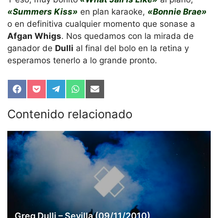
«Summers Kiss»
en plan karaoke,
«Bonnie Brae»
o en definitiva cualquier momento que sonase a
Afgan Whigs
. Nos quedamos con la mirada de
ganador de
Dulli
al final del bolo en la retina y
esperamos tenerlo a lo grande pronto.
Compartir
Compartir
Compartir
Compartir
Compartir
en
en
en
en
en
Facebook
Pocket
Telegram
WhatsApp
Email
Contenido relacionado
Greg Dulli – Sevilla (09/11/2010)