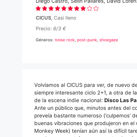
Diego Castro, Selín Pallares, David Lore
CICUS
, Casi lleno
Precio:
6/3 €
Géneros:
noise rock
,
post-punk
,
shoegaze
Volvíamos al CICUS para ver, de nuevo de
siempre interesante ciclo 2+1, a otra de 
de la escena indie nacional:
Disco Las P
Ante un público que, minutos antes del c
preveía bastante numeroso (‘culpemos’ de 
buenas vibraciones que produjeron en el 
Monkey Week) tenían aún así la difícil tar