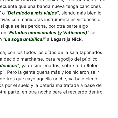
 frecuente que una banda nueva tenga canciones
”
o
“Del miedo a mis viajes”
, siendo más bien lo
ivas con maniobras instrumentales virtuosas o
Así que se les perdona, por otra parte algo
 en
“Estados emocionales (y Vaticanos)”
se
en
“La soga umbilical”
a
Lagartija Nick
.
sa, con los todos los oídos de la sala taponados
da decidió marcharse, para regocijo del público,
ndecisos”
; ya desmelenados, sobre todo
Selín
li. Pero la gente quería más y los hicieron salir
 de tres que cayó aquella noche, ya bajo pleno
os por el suelo y la batería maltratada a base de
tra parte, en otra noche para el recuerdo dentro