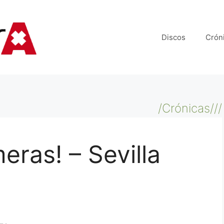
Discos
Crón
/Crónicas///
eras! – Sevilla