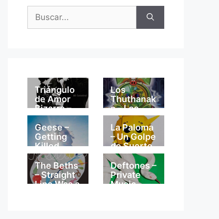
Buscar:
Triángulo
Los
de Amor
Thuthanak
Bizarro –
a – Los
Mi
Thuthanak
Catedral
a
Geese –
La Paloma
Getting
– Un Golpe
Killed
de Suerte
The Beths
Deftones –
– Straight
Private
Line Was a
Music
Lie