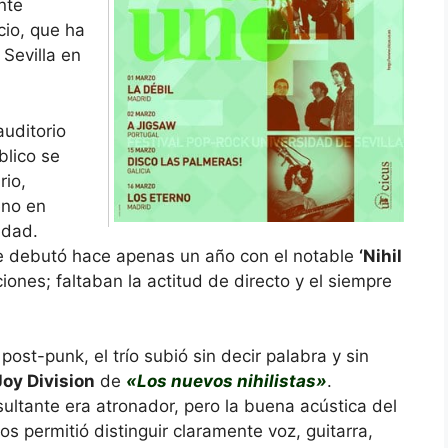
nte
cio, que ha
Sevilla en
auditorio
blico se
rio,
eno en
udad.
ue debutó hace apenas un año con el notable
‘Nihil
ciones; faltaban la actitud de directo y el siempre
ost-punk, el trío subió sin decir palabra y sin
Joy Division
de
«Los nuevos nihilistas»
.
ltante era atronador, pero la buena acústica del
 permitió distinguir claramente voz, guitarra,