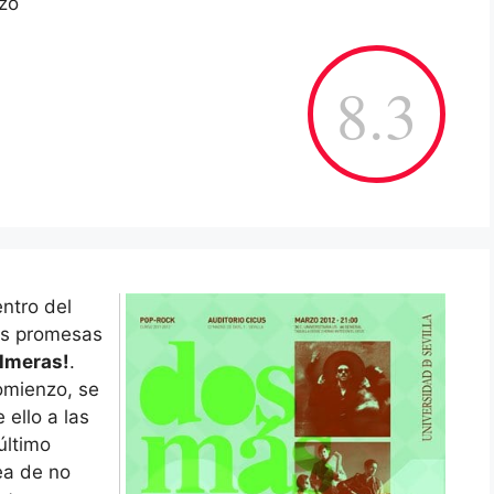
nzo
8.3
ntro del
las promesas
almeras!
.
omienzo, se
ello a las
último
ea de no