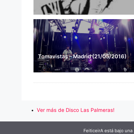
Tomavistas – Madrid (21/05/2016)
Ver más de Disco Las Palmeras!
FeiticeirA está bajo una