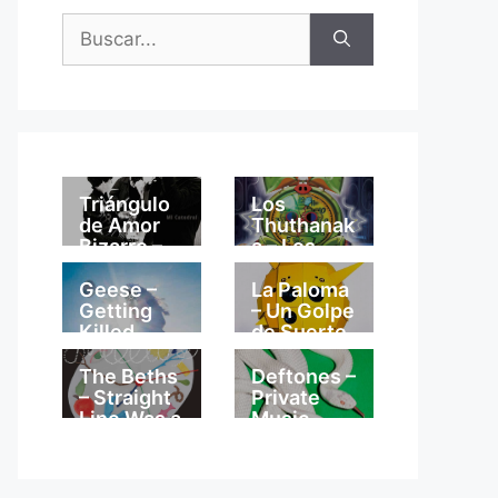
Buscar:
Triángulo
Los
de Amor
Thuthanak
Bizarro –
a – Los
Mi
Thuthanak
Catedral
a
Geese –
La Paloma
Getting
– Un Golpe
Killed
de Suerte
The Beths
Deftones –
– Straight
Private
Line Was a
Music
Lie