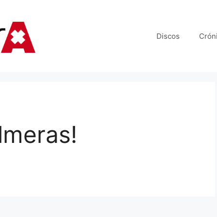
Discos
Crón
lmeras!