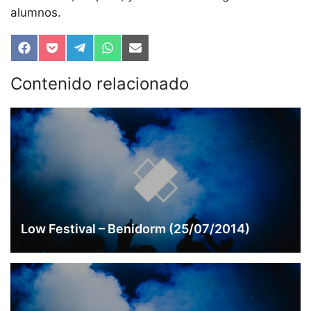
alumnos.
Compartir
Compartir
Compartir
Compartir
Compartir
en
en
en
en
en
Facebook
Pocket
Telegram
WhatsApp
Email
Contenido relacionado
Low Festival – Benidorm (25/07/2014)