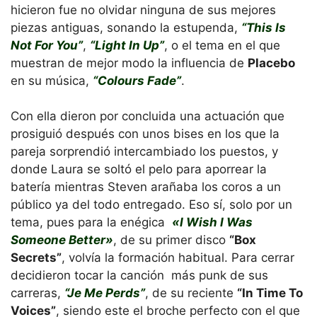
hicieron fue no olvidar ninguna de sus mejores
piezas antiguas, sonando la estupenda,
“This Is
Not For You”
,
“Light In Up”
, o el tema en el que
muestran de mejor modo la influencia de
Placebo
en su música,
“Colours Fade”
.
Con ella dieron por concluida una actuación que
prosiguió después con unos bises en los que la
pareja sorprendió intercambiado los puestos, y
donde Laura se soltó el pelo para aporrear la
batería mientras Steven arañaba los coros a un
público ya del todo entregado. Eso sí, solo por un
tema, pues para la enégica
«I Wish I Was
Someone Better»
, de su primer disco
“Box
Secrets”
, volvía la formación habitual. Para cerrar
decidieron tocar la canción más punk de sus
carreras,
“Je Me Perds”
, de su reciente
“In Time To
Voices”
, siendo este el broche perfecto con el que