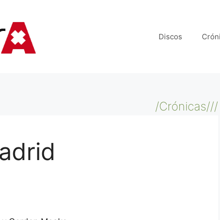
Discos
Crón
/Crónicas///
adrid