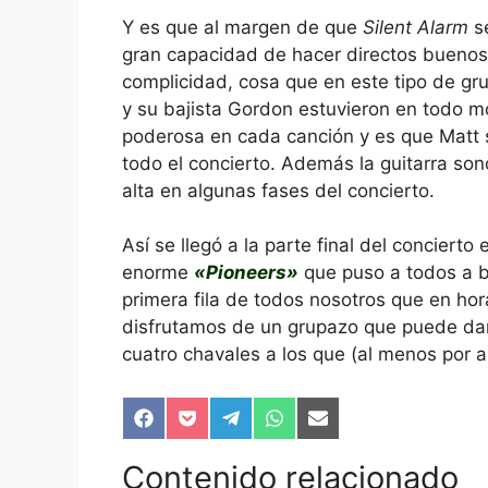
Y es que al margen de que
Silent Alarm
se
gran capacidad de hacer directos buenos
complicidad, cosa que en este tipo de gru
y su bajista Gordon estuvieron en todo m
poderosa en cada canción y es que Matt 
todo el concierto. Además la guitarra so
alta en algunas fases del concierto.
Así se llegó a la parte final del conciert
enorme
«Pioneers»
que puso a todos a ba
primera fila de todos nosotros que en hor
disfrutamos de un grupazo que puede dar 
cuatro chavales a los que (al menos por a
Compartir
Compartir
Compartir
Compartir
Compartir
en
en
en
en
en
Facebook
Pocket
Telegram
WhatsApp
Email
Contenido relacionado