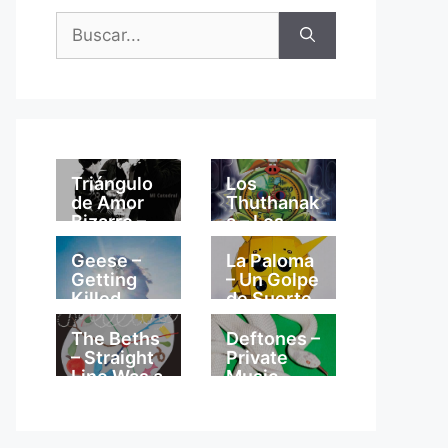
Buscar:
Triángulo
Los
de Amor
Thuthanak
Bizarro –
a – Los
Mi
Thuthanak
Catedral
a
Geese –
La Paloma
Getting
– Un Golpe
Killed
de Suerte
The Beths
Deftones –
– Straight
Private
Line Was a
Music
Lie