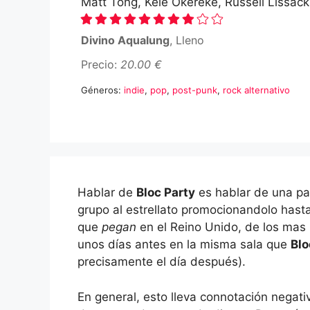
Matt Tong, Kele Okereke, Russell Lissa
Divino Aqualung
, Lleno
Precio:
20.00 €
Géneros:
indie
,
pop
,
post-punk
,
rock alternativo
Hablar de
Bloc Party
es hablar de una pal
grupo al estrellato promocionandolo hast
que
pegan
en el Reino Unido, de los mas
unos días antes en la misma sala que
Blo
precisamente el día después).
En general, esto lleva connotación negat