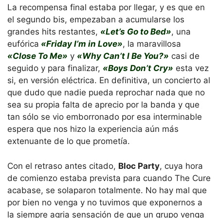
La recompensa final estaba por llegar, y es que en
el segundo bis, empezaban a acumularse los
grandes hits restantes,
«Let’s Go to Bed»
, una
eufórica
«Friday I’m in Love»
, la maravillosa
«Close To Me»
y
«Why Can’t I Be You?»
casi de
seguido y para finalizar,
«Boys Don’t Cry»
esta vez
si, en versión eléctrica. En definitiva, un concierto al
que dudo que nadie pueda reprochar nada que no
sea su propia falta de aprecio por la banda y que
tan sólo se vio emborronado por esa interminable
espera que nos hizo la experiencia aún más
extenuante de lo que prometía.
Con el retraso antes citado,
Bloc Party
, cuya hora
de comienzo estaba prevista para cuando The Cure
acabase, se solaparon totalmente. No hay mal que
por bien no venga y no tuvimos que exponernos a
la siempre agria sensación de que un grupo venga