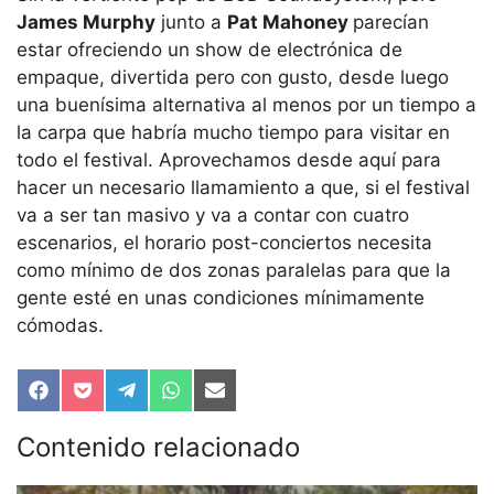
James Murphy
junto a
Pat Mahoney
parecían
estar ofreciendo un show de electrónica de
empaque, divertida pero con gusto, desde luego
una buenísima alternativa al menos por un tiempo a
la carpa que habría mucho tiempo para visitar en
todo el festival. Aprovechamos desde aquí para
hacer un necesario llamamiento a que, si el festival
va a ser tan masivo y va a contar con cuatro
escenarios, el horario post-conciertos necesita
como mínimo de dos zonas paralelas para que la
gente esté en unas condiciones mínimamente
cómodas.
Compartir
Compartir
Compartir
Compartir
Compartir
en
en
en
en
en
Facebook
Pocket
Telegram
WhatsApp
Email
Contenido relacionado