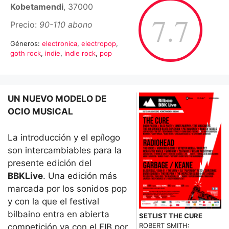
Kobetamendi
, 37000
7.7
Precio:
90-110 abono
Géneros:
electronica
,
electropop
,
goth rock
,
indie
,
indie rock
,
pop
UN NUEVO MODELO DE
OCIO MUSICAL
La introducción y el epílogo
son intercambiables para la
presente edición del
BBKLive
. Una edición más
marcada por los sonidos pop
y con la que el festival
bilbaino entra en abierta
SETLIST THE CURE
ROBERT SMITH:
competición ya con el FIB por