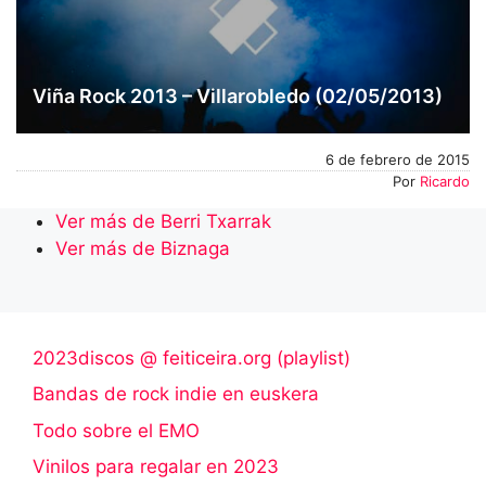
Viña Rock 2013 – Villarobledo (02/05/2013)
6 de febrero de 2015
Por
Ricardo
Ver más de Berri Txarrak
Ver más de Biznaga
2023discos @ feiticeira.org (playlist)
Bandas de rock indie en euskera
Todo sobre el EMO
Vinilos para regalar en 2023