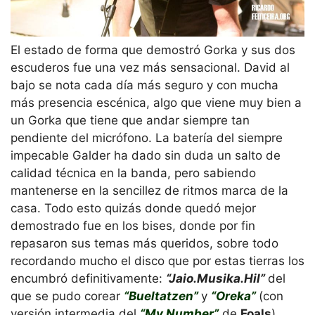
El estado de forma que demostró Gorka y sus dos
escuderos fue una vez más sensacional. David al
bajo se nota cada día más seguro y con mucha
más presencia escénica, algo que viene muy bien a
un Gorka que tiene que andar siempre tan
pendiente del micrófono. La batería del siempre
impecable Galder ha dado sin duda un salto de
calidad técnica en la banda, pero sabiendo
mantenerse en la sencillez de ritmos marca de la
casa. Todo esto quizás donde quedó mejor
demostrado fue en los bises, donde por fin
repasaron sus temas más queridos, sobre todo
recordando mucho el disco que por estas tierras los
encumbró definitivamente:
“Jaio.Musika.Hil”
del
que se pudo corear
“Bueltatzen”
y
“Oreka”
(con
versión intermedia del
“My Number”
de
Foals
)