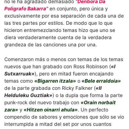
no le ha agradado demasiado
“Denbora Da
Poligrafo Bakarra”
en conjunto, pero única y
exclusivamente por esa separación de cada una de
las tres partes por estilos. De modo que lo que
hicieron entremezclando temas hizo que uno se
diera verdaderamente cuenta de la verdadera
grandeza de las canciones una por una.
Comenzaron más o menos con temas de los temas
nuevos que han grabado con Ross Robinson (
«I
Sutxarruak»
), pero en mitad fueron encajando
temas como
«Bigarren itzala»
o
«Bele erraldoia»
de la parte grabada con Ricky Falkner (
«II
Helduleku Guztiak»
) o la dupla que forma la parte
punk-rock del nuevo trabajo con
«Orain norbait
zara»
y
«Hitzen oinarri ahula»
. Un perfecto
compendio de sabores y emociones que sólo se vio
interrumpida a mitad del set por unos cuantos