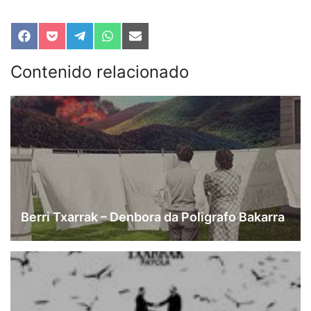
Compartir
Compartir
Compartir
Compartir
Compartir
en
en
en
en
en
Facebook
Pocket
Telegram
WhatsApp
Email
Contenido relacionado
Berri Txarrak – Denbora da Poligrafo Bakarra