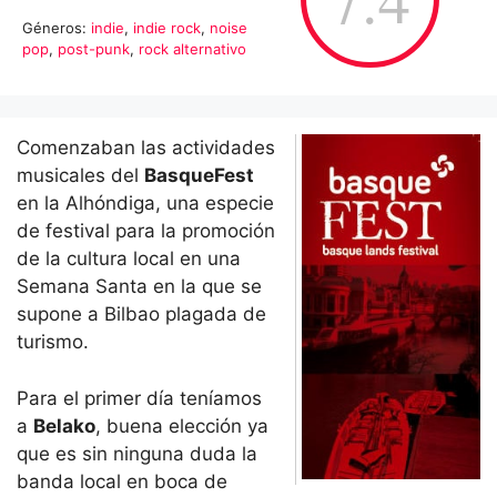
Géneros:
indie
,
indie rock
,
noise
pop
,
post-punk
,
rock alternativo
Comenzaban las actividades
musicales del
BasqueFest
en la Alhóndiga, una especie
de festival para la promoción
de la cultura local en una
Semana Santa en la que se
supone a Bilbao plagada de
turismo.
Para el primer día teníamos
a
Belako
, buena elección ya
que es sin ninguna duda la
banda local en boca de