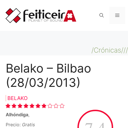
Saltar
al
Men
contenido
/Crónicas///
Belako – Bilbao
(28/03/2013)
BELAKO
Alhóndiga
,
7.4
Precio:
Gratis