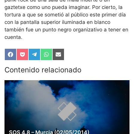
gaztetxe como uno pueda imaginar. Por cierto, la
tortura a que se sometió al público este primer día
con la pantalla superior iluminada en blanco
también fue un punto negro organizativo a tener en
cuenta.
Compartir
Compartir
Compartir
Compartir
Compartir
en
en
en
en
en
Facebook
Pocket
Telegram
WhatsApp
Email
Contenido relacionado
SOS 4.8 – Murcia (02/05/2014)