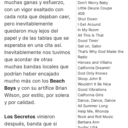
muchas ganas y esfuerzo,
Don’t Worry Baby
Little Deuce Coupe
con un vigor exaltado con
409
cada nota que dejaban caer,
Shut Down
pero inevitablemente
I Get Around
In My Room
quedaron muy lejos del
All This Is That
papel y de las tablas que se
Good Timin’
esperaba en una cita así.
Sail on, Sailor
That’s Why God Made the
Inevitablemente nos tuvimos
Radio
que acordar de otras
Heroes and Villains
muchas bandas locales que
California Dreamin’
God Only Knows
podrían haber encajado
Sloop John B
mucho más con los
Beach
Wouldn’t It Be Nice
Boys
y con su artífice Brian
Good Vibrations
Wilson, por estilo, por solera
California Girls
Dance, Dance, Dance
y por calidad.
All Summer Long
Help Me, Rhonda
Los Secretos
vinieron
Rock and Roll Music
Barbara Ann
después, banda que si
Surfin’ USA