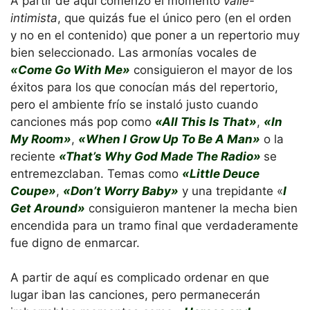
A partir de aquí comenzó el momento
valle-
intimista
, que quizás fue el único pero (en el orden
y no en el contenido) que poner a un repertorio muy
bien seleccionado. Las armonías vocales de
«Come Go With Me»
consiguieron el mayor de los
éxitos para los que conocían más del repertorio,
pero el ambiente frío se instaló justo cuando
canciones más pop como
«All This Is That»
,
«In
My Room»
,
«When I Grow Up To Be A Man»
o la
reciente
«That’s Why God Made The Radio»
se
entremezclaban. Temas como
«Little Deuce
Coupe»
,
«Don’t Worry Baby»
y una trepidante «
I
Get Around»
consiguieron mantener la mecha bien
encendida para un tramo final que verdaderamente
fue digno de enmarcar.
A partir de aquí es complicado ordenar en que
lugar iban las canciones, pero permanecerán