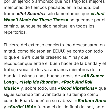
por un ejercicio armónico que nos trajo los mejores
memorias de tiempos pasados en la banda. Del
tramo
«Pet Sounds
» sólo lamentamos que
«I Just
Wasn’t Made for These Times»
se quedase por el
camino, aunque ha sido habitual en todos los
repertorios.
El cierre del extenso concierto (no descansaron en
mitad, como hicieron en EEUU) ya contó con todo
lo que el 99% quería presenciar. Y hay que
reconocer que entre el buen hacer de la banda y el
trabajo vocal de los ya ancianos miembros de la
banda, tuvimos unas buenas dosis de
«All Sumer
Long»
,
«Help Me Rhonda»
,
«Rock And Roll
Music»
y, sobre todo, una
«Good Vibrations»
que
sigue sonando tan avanzada a su tiempo como
cuando Brian la ideó en su cabeza.
«Barbara Ann»
y
«Surfin’ USA»
fueron el delirio final del set, ante