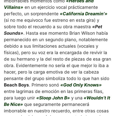
imborrables momentos como
«Heroes and
Villains»
en un ejercicio vocal prácticamente
perfecto, un sorprendente
«California Dreamin'»
(si no me equivoco fue estreno en esta gira) y
sobre todo el recuerdo a su obra maestra
«Pet
Sounds»
. Hasta ese momento Brian Wilson había
permanecido en un segundo plano, notablemente
debido a sus limitaciones actuales (vocales y
físicas), pero su voz era la encargada de revivir la
de su hermano y la del resto de piezas de esa gran
obra. Evidentemente no sería el que mejor lo iba a
hacer, pero la carga emotiva de ver la cabeza
pensante del grupo simboliza todo lo que han sido
Beach Boys
. Primero sonó
«God Only Knows»
entre lagrimas de emoción en las primeras filas,
para luego unir
«Sloop John B»
y una
«Wouldn’t It
Be Nice»
que seguramente permanecerá
imborrable en nuestro recuerdo, entre otras cosas