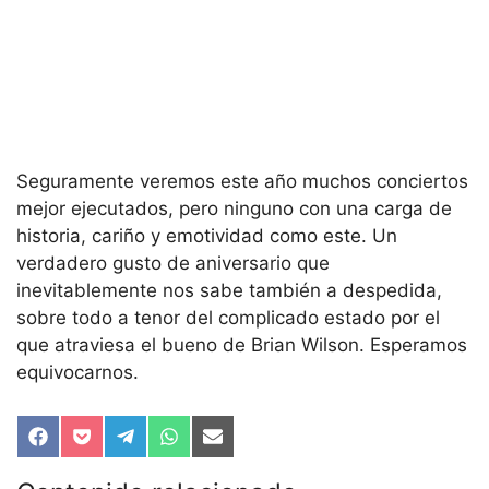
Seguramente veremos este año muchos conciertos
mejor ejecutados, pero ninguno con una carga de
historia, cariño y emotividad como este. Un
verdadero gusto de aniversario que
inevitablemente nos sabe también a despedida,
sobre todo a tenor del complicado estado por el
que atraviesa el bueno de Brian Wilson. Esperamos
equivocarnos.
Compartir
Compartir
Compartir
Compartir
Compartir
en
en
en
en
en
Facebook
Pocket
Telegram
WhatsApp
Email