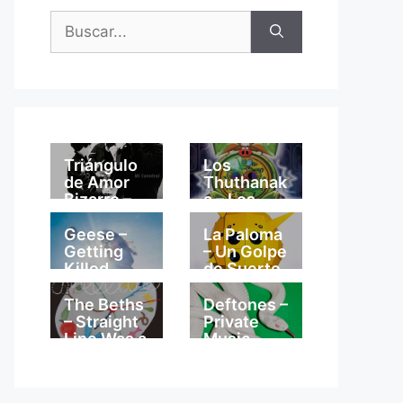
Buscar:
Triángulo
Los
de Amor
Thuthanak
Bizarro –
a – Los
Mi
Thuthanak
Catedral
a
Geese –
La Paloma
Getting
– Un Golpe
Killed
de Suerte
The Beths
Deftones –
– Straight
Private
Line Was a
Music
Lie