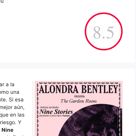
eu
8.5
r a la
como una
te. Si esa
 mejor aún,
 que en las
riesgo. Y
y Nine