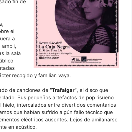
asado fin de
a,
obre el
fuera a
 ampli,
s la sala
úblico
ntadas
ácter recogido y familiar, vaya.
ñado de canciones de
“Trafalgar”
, el disco que
teclado. Sus pequeños artefactos de pop risueño
 hielo, intercalados entre divertidos comentarios
amos que habían sufrido algún fallo técnico que
ementos eléctricos ausentes. Lejos de amilanarse
nte en acústico.