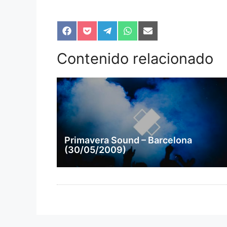
Compartir
Compartir
Compartir
Compartir
Compartir
en
en
en
en
en
Facebook
Pocket
Telegram
WhatsApp
Email
Contenido relacionado
Primavera Sound – Barcelona
(30/05/2009)