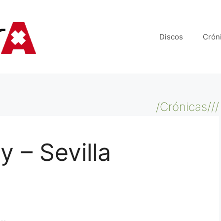
Discos
Crón
/Crónicas///
y – Sevilla