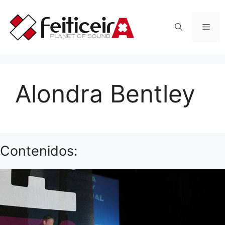
Saltar
al
Men
contenido
Alondra Bentley
Contenidos: