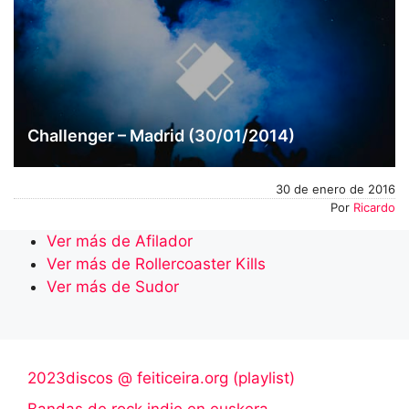
Challenger – Madrid (30/01/2014)
30 de enero de 2016
Por
Ricardo
Ver más de Afilador
Ver más de Rollercoaster Kills
Ver más de Sudor
2023discos @ feiticeira.org (playlist)
Bandas de rock indie en euskera