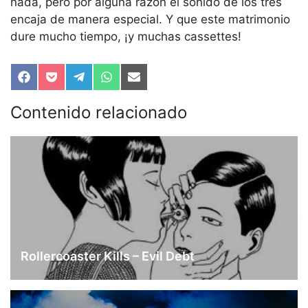
nada, pero por alguna razón el sonido de los tres
encaja de manera especial. Y que este matrimonio
dure mucho tiempo, ¡y muchas cassettes!
Compartir
Compartir
Compartir
Compartir
Compartir
en
en
en
en
en
Facebook
Pocket
Telegram
WhatsApp
Email
Contenido relacionado
Rollercoaster Kills – Evil Debt