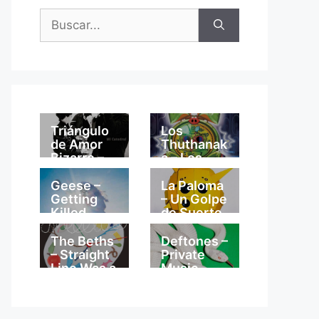
Buscar:
Triángulo
Los
de Amor
Thuthanak
Bizarro –
a – Los
Mi
Thuthanak
Catedral
a
Geese –
La Paloma
Getting
– Un Golpe
Killed
de Suerte
The Beths
Deftones –
– Straight
Private
Line Was a
Music
Lie