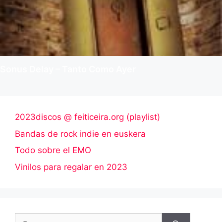
Sonus Delay – Tanto Como Ayer
2023discos @ feiticeira.org (playlist)
Bandas de rock indie en euskera
Todo sobre el EMO
Vinilos para regalar en 2023
Buscar: