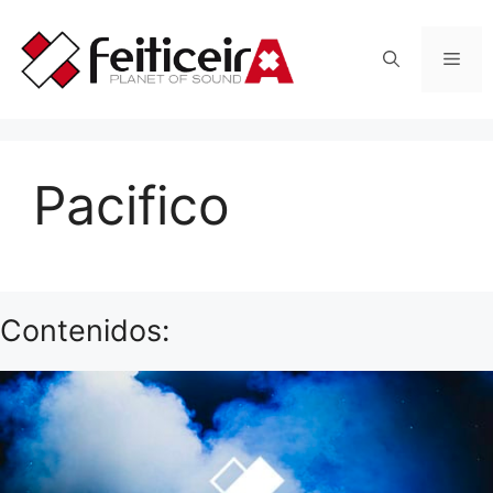
Saltar
al
Men
contenido
Pacifico
Contenidos: