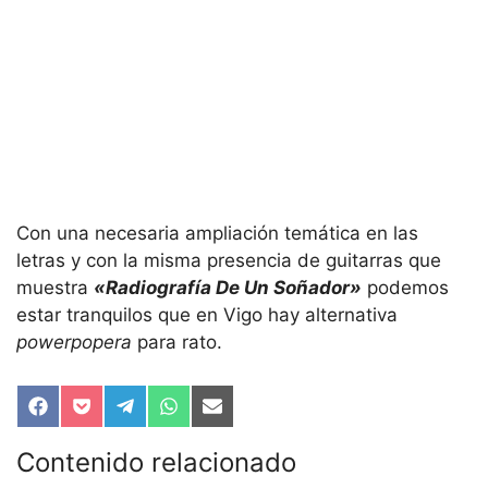
Con una necesaria ampliación temática en las
letras y con la misma presencia de guitarras que
muestra
«Radiografía De Un Soñador»
podemos
estar tranquilos que en Vigo hay alternativa
powerpopera
para rato.
Compartir
Compartir
Compartir
Compartir
Compartir
en
en
en
en
en
Facebook
Pocket
Telegram
WhatsApp
Email
Contenido relacionado