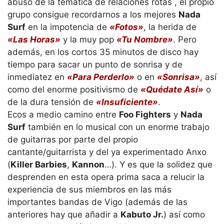
abuso de la temática de relaciones rotas , el propio
grupo consigue recordarnos a los mejores
Nada
Surf
en la impotencia de
«Fotos»
, la herida de
«Las Horas»
y la muy pop
«Tu Nombre»
. Pero
además, en los cortos 35 minutos de disco hay
tiempo para sacar un punto de sonrisa y de
inmediatez en
«Para Perderlo»
o en
«Sonrisa»
, así
como del enorme positivismo de
«Quédate Así»
o
de la dura tensión de
«Insuficiente»
.
Ecos a medio camino entre
Foo Fighters
y
Nada
Surf
también en lo musical con un enorme trabajo
de guitarras por parte del propio
cantante/guitarrista y del ya experimentado Anxo
(
Killer Barbies
,
Kannon
…). Y es que la solidez que
desprenden en esta opera prima saca a relucir la
experiencia de sus miembros en las más
importantes bandas de Vigo (además de las
anteriores hay que añadir a
Kabuto Jr.
) así como