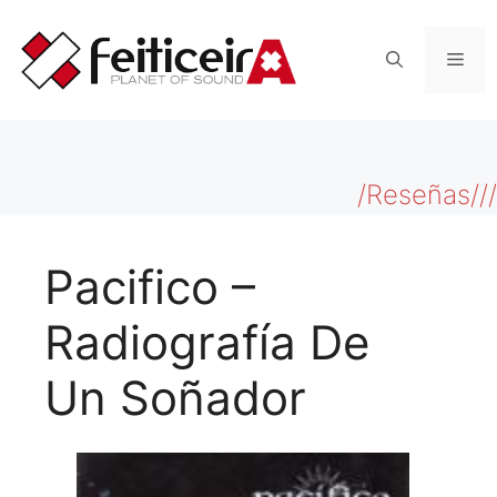
Saltar
al
Men
contenido
/Reseñas///
Pacifico –
Radiografía De
Un Soñador