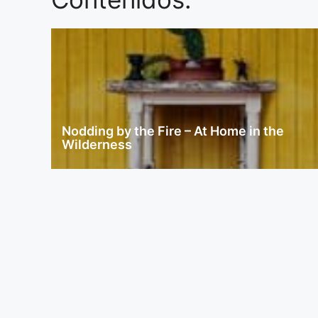
Nodding by the Fire – At Home in the
Wilderness