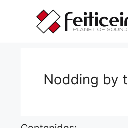
Saltar
al
contenido
Nodding by t
Contenidos: