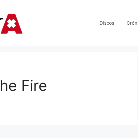
Discos
Crón
he Fire