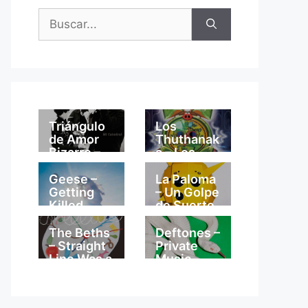
Buscar:
Triángulo
Los
de Amor
Thuthanak
Bizarro –
a – Los
Mi
Thuthanak
Catedral
a
Geese –
La Paloma
Getting
– Un Golpe
Killed
de Suerte
The Beths
Deftones –
– Straight
Private
Line Was a
Music
Lie