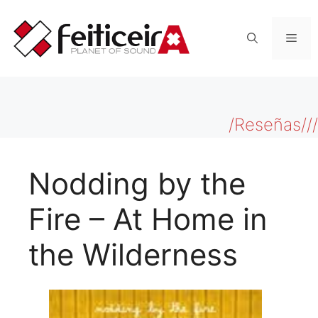
Saltar
al
Men
contenido
/Reseñas///
Nodding by the
Fire – At Home in
the Wilderness