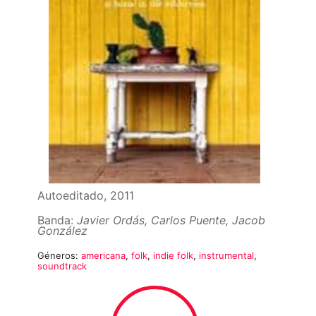
Autoeditado, 2011
Banda:
Javier Ordás, Carlos Puente, Jacob
González
Géneros:
americana
,
folk
,
indie folk
,
instrumental
,
soundtrack