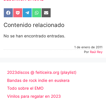
Compartir
Compartir
Compartir
Compartir
Compartir
en
en
en
en
en
Facebook
Pocket
Telegram
WhatsApp
Email
Contenido relacionado
No se han encontrado entradas.
1 de enero de 2011
Por
Raúl Rey
2023discos @ feiticeira.org (playlist)
Bandas de rock indie en euskera
Todo sobre el EMO
Vinilos para regalar en 2023