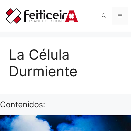
Saltar
al
Men
contenido
La Célula
Durmiente
Contenidos: