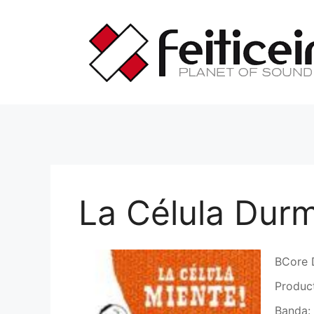
Saltar
al
contenido
La Célula Durm
BCore 
Produc
Banda: