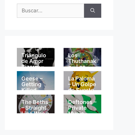
Buscar:
Triángulo
Los
de Amor
Thuthanak
Bizarro –
a – Los
Mi
Thuthanak
Catedral
a
Geese –
La Paloma
Getting
– Un Golpe
Killed
de Suerte
The Beths
Deftones –
– Straight
Private
Line Was a
Music
Lie