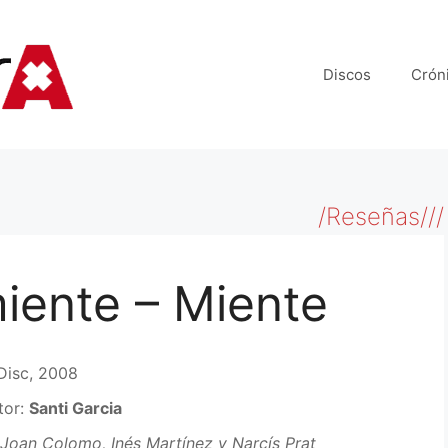
Discos
Crón
/Reseñas///
iente – Miente
Disc, 2008
tor:
Santi Garcia
Joan Colomo, Inés Martínez y Narcís Prat