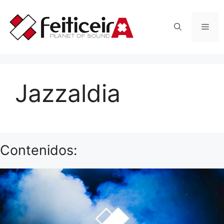
Saltar
al
Men
contenido
Jazzaldia
Contenidos: