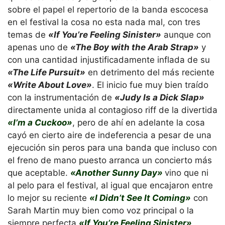
sobre el papel el repertorio de la banda escocesa
en el festival la cosa no esta nada mal, con tres
temas de
«If You’re Feeling Sinister»
aunque con
apenas uno de
«The Boy with the Arab Strap»
y
con una cantidad injustificadamente inflada de su
«The Life Pursuit»
en detrimento del más reciente
«Write About Love»
. El inicio fue muy bien traído
con la instrumentación de
«Judy Is a Dick Slap»
directamente unida al contagioso riff de la divertida
«I’m a Cuckoo»
, pero de ahí en adelante la cosa
cayó en cierto aire de indeferencia a pesar de una
ejecución sin peros para una banda que incluso con
el freno de mano puesto arranca un concierto más
que aceptable.
«Another Sunny Day»
vino que ni
al pelo para el festival, al igual que encajaron entre
lo mejor su reciente
«I Didn’t See It Coming»
con
Sarah Martin muy bien como voz principal o la
siempre perfecta
«If You’re Feeling Sinister»
.