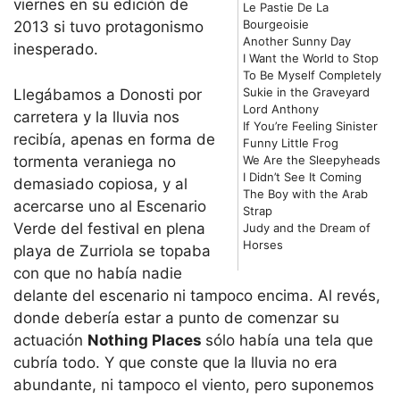
viernes en su edición de
Le Pastie De La
Bourgeoisie
2013 si tuvo protagonismo
Another Sunny Day
inesperado.
I Want the World to Stop
To Be Myself Completely
Sukie in the Graveyard
Llegábamos a Donosti por
Lord Anthony
carretera y la lluvia nos
If You’re Feeling Sinister
recibía, apenas en forma de
Funny Little Frog
We Are the Sleepyheads
tormenta veraniega no
I Didn’t See It Coming
demasiado copiosa, y al
The Boy with the Arab
acercarse uno al Escenario
Strap
Verde del festival en plena
Judy and the Dream of
Horses
playa de Zurriola se topaba
con que no había nadie
delante del escenario ni tampoco encima. Al revés,
donde debería estar a punto de comenzar su
actuación
Nothing Places
sólo había una tela que
cubría todo. Y que conste que la lluvia no era
abundante, ni tampoco el viento, pero suponemos