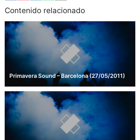
en
en
en
en
en
Facebook
Pocket
Telegram
WhatsApp
Email
Contenido relacionado
Primavera Sound – Barcelona (27/05/2011)