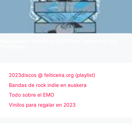
Hannuman – Estamos Aquí Para Llevarnos Sus
Tenedores
2023discos @ feiticeira.org (playlist)
Bandas de rock indie en euskera
Todo sobre el EMO
Vinilos para regalar en 2023