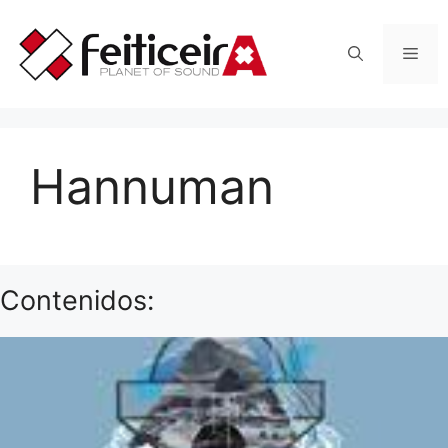
Saltar
al
Men
contenido
Hannuman
Contenidos: