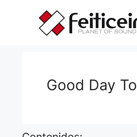
Saltar
al
contenido
Good Day To
Contenidos: