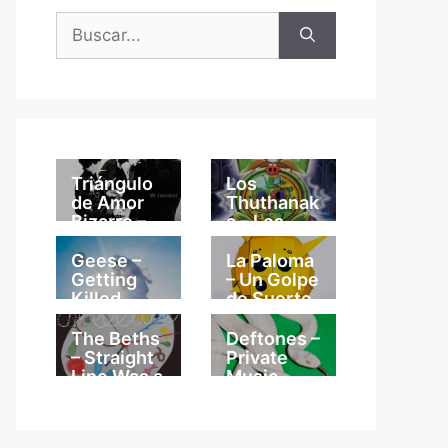
Buscar:
Triángulo
Los
de Amor
Thuthanak
Bizarro –
a – Los
Mi
Thuthanak
Catedral
a
Geese –
La Paloma
Getting
– Un Golpe
Killed
de Suerte
The Beths
Deftones –
– Straight
Private
Line Was a
Music
Lie