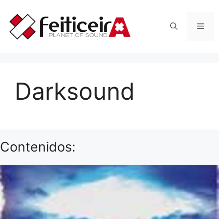
Saltar
al
Men
contenido
Darksound
Contenidos: