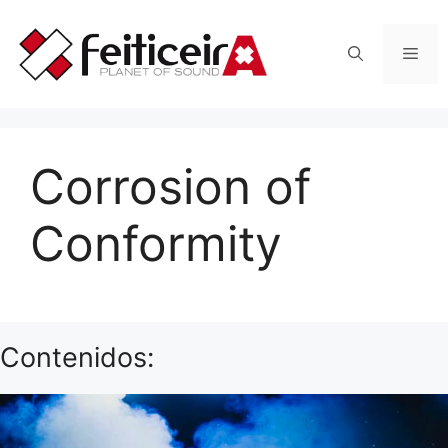
Saltar
al
Men
contenido
Corrosion of
Conformity
Contenidos: