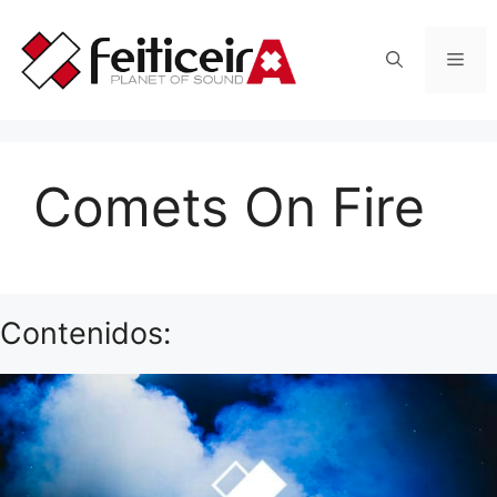
Saltar
al
Men
contenido
Comets On Fire
Contenidos: