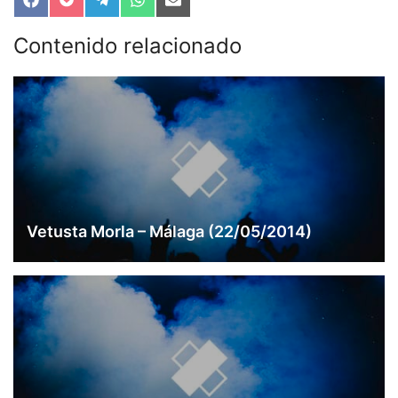
Compartir
Compartir
Compartir
Compartir
Compartir
en
en
en
en
en
Facebook
Pocket
Telegram
WhatsApp
Email
Contenido relacionado
Vetusta Morla – Málaga (22/05/2014)