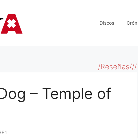
Discos
Crón
/Reseñas///
 Dog – Temple of
991