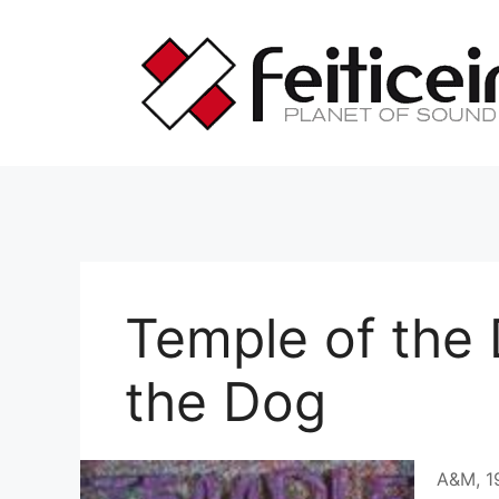
Saltar
al
contenido
Temple of the
the Dog
A&M, 1