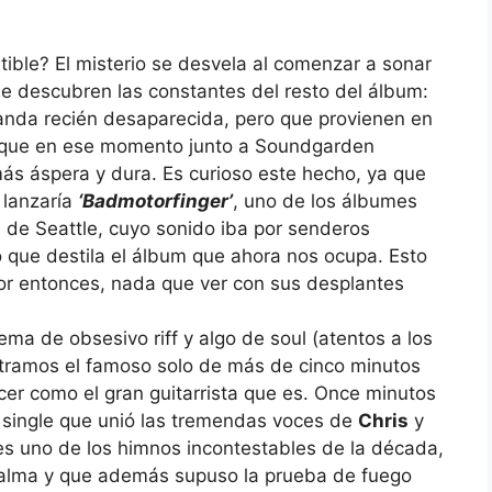
tible? El misterio se desvela al comenzar a sonar
se descubren las constantes del resto del álbum:
anda recién desaparecida, pero que provienen en
nque en ese momento junto a Soundgarden
ás áspera y dura. Es curioso este hecho, ya que
 lanzaría
‘Badmotorfinger’
, uno de los álbumes
e de Seattle, cuyo sonido iba por senderos
mo que destila el álbum que ahora nos ocupa. Esto
r entonces, nada que ver con sus desplantes
tema de obsesivo riff y algo de soul (atentos a los
ntramos el famoso solo de más de cinco minutos
er como el gran guitarrista que es. Once minutos
 single que unió las tremendas voces de
Chris
y
s uno de los himnos incontestables de la década,
 alma y que además supuso la prueba de fuego