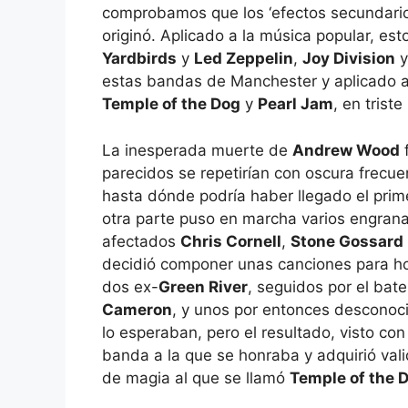
comprobamos que los ‘efectos secundarios
originó. Aplicado a la música popular, es
Yardbirds
y
Led Zeppelin
,
Joy Division
estas bandas de Manchester y aplicado a 
Temple of the Dog
y
Pearl Jam
, en trist
La inesperada muerte de
Andrew Wood
f
parecidos se repetirían con oscura frecu
hasta dónde podría haber llegado el prim
otra parte puso en marcha varios engrana
afectados
Chris Cornell
,
Stone Gossard
decidió componer unas canciones para honr
dos ex-
Green River
, seguidos por el ba
Cameron
, y unos por entonces descono
lo esperaban, pero el resultado, visto con
banda a la que se honraba y adquirió vali
de magia al que se llamó
Temple of the 