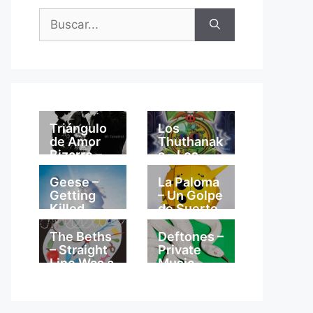
Buscar:
Triángulo
Los
de Amor
Thuthanak
Bizarro –
a – Los
Mi
Thuthanak
Catedral
a
Geese –
La Paloma
Getting
– Un Golpe
Killed
de Suerte
The Beths
Deftones –
– Straight
Private
Line Was a
Music
Lie