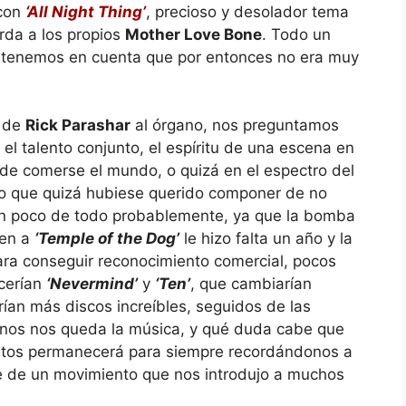
 con
‘All Night Thing’
, precioso y desolador tema
rda a los propios
Mother Love Bone
. Todo un
si tenemos en cuenta que por entonces no era muy
s de
Rick Parashar
al órgano, nos preguntamos
 el talento conjunto, el espíritu de una escena en
 de comerse el mundo, o quizá en el espectro del
o que quizá hubiese querido componer de no
 Un poco de todo probablemente, ya que la bomba
ien a
‘Temple of the Dog’
le hizo falta un año y la
ra conseguir reconocimiento comercial, pocos
ecerían
‘Nevermind’
y
‘Ten’
, que cambiarían
ían más discos increíbles, seguidos de las
enos nos queda la música, y qué duda cabe que
entos permanecerá para siempre recordándonos a
e de un movimiento que nos introdujo a muchos