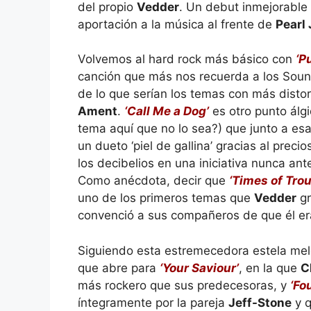
del propio
Vedder
. Un debut inmejorable 
aportación a la música al frente de
Pearl
Volvemos al hard rock más básico con
‘P
canción que más nos recuerda a los Soun
de lo que serían los temas con más dist
Ament
.
‘Call Me a Dog’
es otro punto álg
tema aquí que no lo sea?) que junto a esa
un dueto ‘piel de gallina’ gracias al prec
los decibelios en una iniciativa nunca ant
Como anécdota, decir que
‘Times of Trou
uno de los primeros temas que
Vedder
gr
convenció a sus compañeros de que él era
Siguiendo esta estremecedora estela me
que abre para
‘Your Saviour’
, en la que
C
más rockero que sus predecesoras, y
‘Fo
íntegramente por la pareja
Jeff-Stone
y q