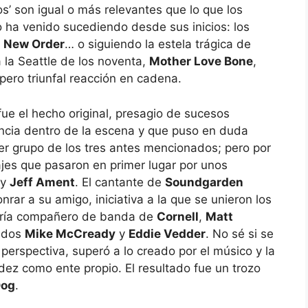
’ son igual o más relevantes que lo que los
to ha venido sucediendo desde sus inicios: los
y
New Order
… o siguiendo la estela trágica de
la Seattle de los noventa,
Mother Love Bone
,
e pero triunfal reacción en cadena.
ue el hecho original, presagio de sucesos
encia dentro de la escena y que puso en duda
er grupo de los tres antes mencionados; pero por
jes que pasaron en primer lugar por unos
y
Jeff Ament
. El cantante de
Soundgarden
ar a su amigo, iniciativa a la que se unieron los
tería compañero de banda de
Cornell
,
Matt
cidos
Mike McCready
y
Eddie Vedder
. No sé si se
 perspectiva, superó a lo creado por el músico y la
dez como ente propio. El resultado fue un trozo
Dog
.