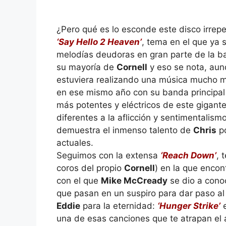
¿Pero qué es lo esconde este disco irrepe
‘Say Hello 2 Heaven’
, tema en el que ya 
melodías deudoras en gran parte de la b
su mayoría de
Cornell
y eso se nota, au
estuviera realizando una música mucho m
en ese mismo año con su banda principal
más potentes y eléctricos de este gigant
diferentes a la aflicción y sentimentalis
demuestra el inmenso talento de
Chris
po
actuales.
Seguimos con la extensa
‘Reach Down’
, 
coros del propio
Cornell
) en la que enco
con el que
Mike McCready
se dio a conoc
que pasan en un suspiro para dar paso al
Eddie
para la eternidad:
‘Hunger Strike’
e
una de esas canciones que te atrapan el