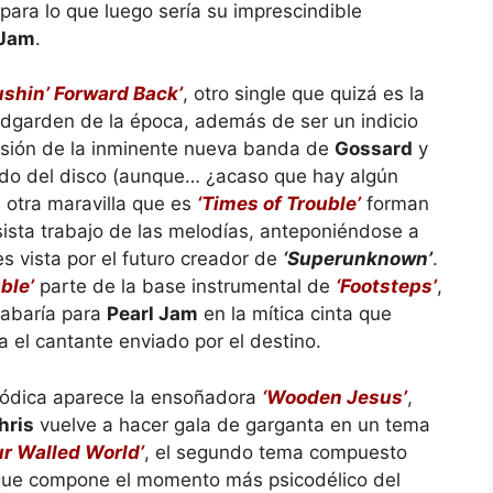
para lo que luego sería su imprescindible
 Jam
.
ushin’ Forward Back’
, otro single que quizá es la
dgarden de la época, además de ser un indicio
orsión de la inminente nueva banda de
Gossard
y
ido del disco (aunque… ¿acaso que hay algún
 otra maravilla que es
‘Times of Trouble’
forman
iosista trabajo de las melodías, anteponiéndose a
es vista por el futuro creador de
‘Superunknown’
.
ble’
parte de la base instrumental de
‘Footsteps’
,
abaría para
Pearl Jam
en la mítica cinta que
 el cantante enviado por el destino.
lódica aparece la ensoñadora
‘Wooden Jesus’
,
hris
vuelve a hacer gala de garganta en un tema
ur Walled World’
, el segundo tema compuesto
ue compone el momento más psicodélico del