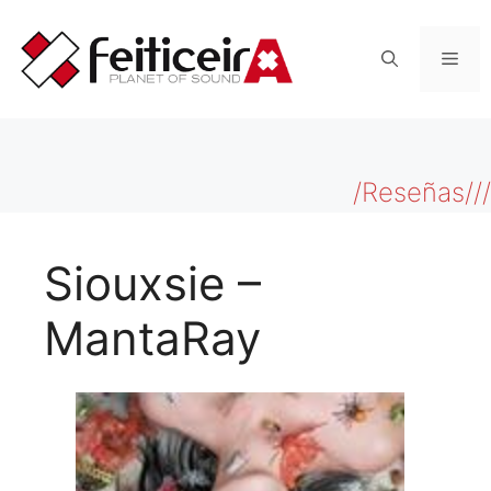
Saltar
al
Men
contenido
/Reseñas///
Siouxsie –
MantaRay