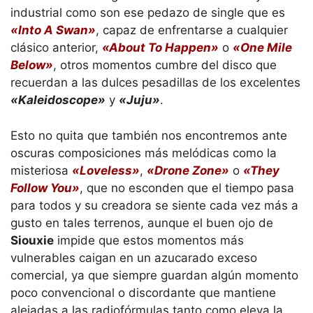
industrial como son ese pedazo de single que es
«Into A Swan»
, capaz de enfrentarse a cualquier
clásico anterior,
«About To Happen»
o
«One Mile
Below»
, otros momentos cumbre del disco que
recuerdan a las dulces pesadillas de los excelentes
«Kaleidoscope»
y
«Juju»
.
Esto no quita que también nos encontremos ante
oscuras composiciones más melódicas como la
misteriosa
«Loveless»
,
«Drone Zone»
o
«They
Follow You»
, que no esconden que el tiempo pasa
para todos y su creadora se siente cada vez más a
gusto en tales terrenos, aunque el buen ojo de
Siouxie
impide que estos momentos más
vulnerables caigan en un azucarado exceso
comercial, ya que siempre guardan algún momento
poco convencional o discordante que mantiene
alejadas a las radiofórmulas tanto como eleva la