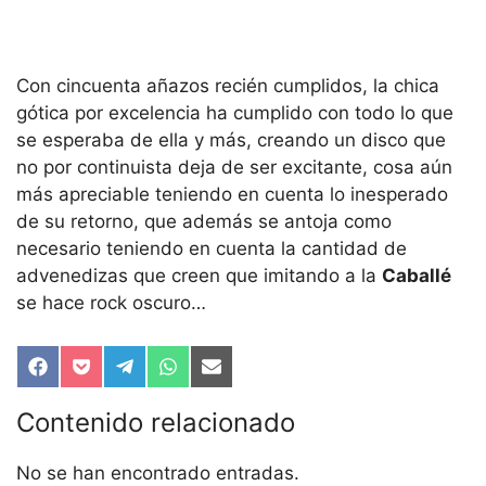
Con cincuenta añazos recién cumplidos, la chica
gótica por excelencia ha cumplido con todo lo que
se esperaba de ella y más, creando un disco que
no por continuista deja de ser excitante, cosa aún
más apreciable teniendo en cuenta lo inesperado
de su retorno, que además se antoja como
necesario teniendo en cuenta la cantidad de
advenedizas que creen que imitando a la
Caballé
se hace rock oscuro…
Compartir
Compartir
Compartir
Compartir
Compartir
en
en
en
en
en
Facebook
Pocket
Telegram
WhatsApp
Email
Contenido relacionado
No se han encontrado entradas.