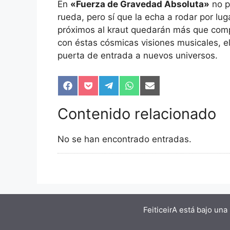
En
«Fuerza de Gravedad Absoluta»
no p
rueda, pero sí que la echa a rodar por lug
próximos al kraut quedarán más que compl
con éstas cósmicas visiones musicales, e
puerta de entrada a nuevos universos.
Compartir
Compartir
Compartir
Compartir
Compartir
en
en
en
en
en
Facebook
Pocket
Telegram
WhatsApp
Email
Contenido relacionado
No se han encontrado entradas.
FeiticeirA está bajo una