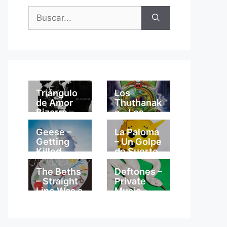
Buscar:
Triángulo
Los
de Amor
Thuthanak
Bizarro –
a – Los
Mi
Thuthanak
Catedral
a
Geese –
La Paloma
Getting
– Un Golpe
Killed
de Suerte
The Beths
Deftones –
– Straight
Private
Line Was a
Music
Lie