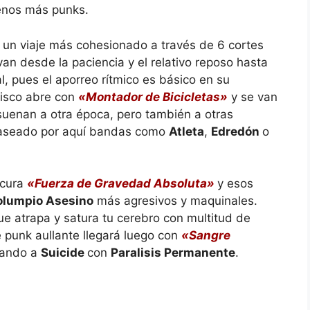
renos más punks.
 un viaje más cohesionado a través de 6 cortes
an desde la paciencia y el relativo reposo hasta
al, pues el aporreo rítmico es básico en su
disco abre con
«Montador de Bicicletas»
y se van
suenan a otra época, pero también a otras
 paseado por aquí bandas como
Atleta
,
Edredón
o
scura
«Fuerza de Gravedad Absoluta»
y esos
olumpio Asesino
más agresivos y maquinales.
 atrapa y satura tu cerebro con multitud de
punk aullante llegará luego con
«Sangre
lando a
Suicide
con
Paralisis Permanente
.