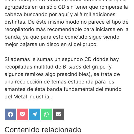
agrupados en un sólo CD sin tener que romperse la
cabeza buscando por aquí y allà mil ediciones
distintas. De éste mismo modo no parece el tipo de
recopilatorio más recomendable para iniciarse en la
banda, ya que para este cometido sigue siendo
mejor bajarse un disco en sí del grupo.
Si además le sumas un segundo CD dónde hay
recopiladas multitud de
B-sides
del grupo (y
algunos remixes algo prescindibles), se trata de
una recolección de temas estupenda para los
amantes de ésta banda fundamental del mundo
del Metal Industrial.
Compartir
Compartir
Compartir
Compartir
Compartir
en
en
en
en
en
Facebook
Pocket
Telegram
WhatsApp
Email
Contenido relacionado