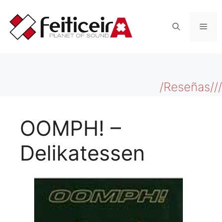
Saltar
al
Men
contenido
/Reseñas///
OOMPH! –
Delikatessen