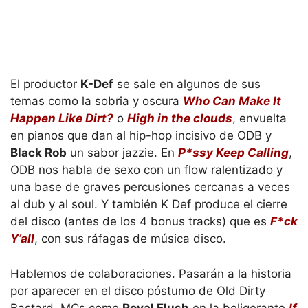
El productor
K-Def
se sale en algunos de sus
temas como la sobria y oscura
Who Can Make It
Happen Like Dirt?
o
High in the clouds
, envuelta
en pianos que dan al hip-hop incisivo de ODB y
Black Rob
un sabor jazzie. En
P*ssy Keep Calling
,
ODB nos habla de sexo con un flow ralentizado y
una base de graves percusiones cercanas a veces
al dub y al soul. Y también K Def produce el cierre
del disco (antes de los 4 bonus tracks) que es
F*ck
Y’all
, con sus ráfagas de música disco.
Hablemos de colaboraciones. Pasarán a la historia
por aparecer en el disco póstumo de Old Dirty
Bastard, MCs como
Royal Flush
en la beligerante
If