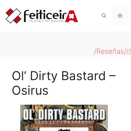
Saltar
al
Men
contenido
/Reseñas///
Ol’ Dirty Bastard –
Osirus