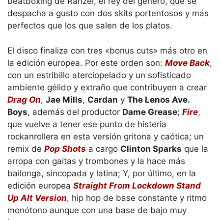
beatboxing de Rahzel, el rey del género, que se
despacha a gusto con dos skits portentosos y más
perfectos que los que salen de los platos.
El disco finaliza con tres «bonus cuts» más otro en
la edición europea. Por este orden son:
Move Back
,
con un estribillo aterciopelado y un sofisticado
ambiente gélido y extraño que contribuyen a crear
Drag On
,
Jae Mills
,
Cardan
y
The Lenos Ave.
Boys
, además del productor
Dame Grease
;
Fire
,
que vuelve a tener ese punto de histeria
rockanrollera en esta versión gritona y caótica; un
remix de
Pop Shots
a cargo
Clinton Sparks
que la
arropa con gaitas y trombones y la hace más
bailonga, sincopada y latina; Y, por último, en la
edición europea
Straight From Lockdown Stand
Up Alt Version
, hip hop de base constante y ritmo
monótono aunque con una base de bajo muy