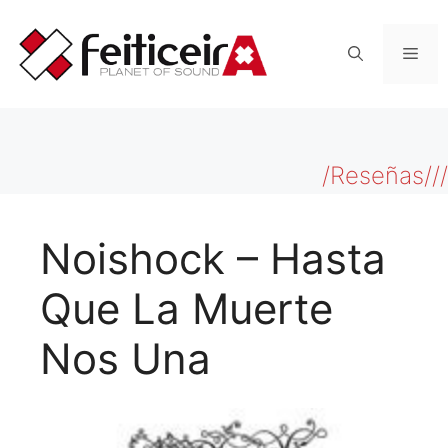
Saltar
al
Men
contenido
/Reseñas///
Noishock – Hasta
Que La Muerte
Nos Una