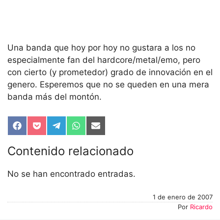
Una banda que hoy por hoy no gustara a los no
especialmente fan del hardcore/metal/emo, pero
con cierto (y prometedor) grado de innovación en el
genero. Esperemos que no se queden en una mera
banda más del montón.
Compartir
Compartir
Compartir
Compartir
Compartir
en
en
en
en
en
Facebook
Pocket
Telegram
WhatsApp
Email
Contenido relacionado
No se han encontrado entradas.
1 de enero de 2007
Por
Ricardo