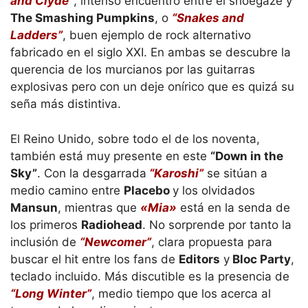
and Clyde”
, intenso encuentro entre el shoegaze y
The Smashing Pumpkins
, o
“Snakes and
Ladders”
, buen ejemplo de rock alternativo
fabricado en el siglo XXI. En ambas se descubre la
querencia de los murcianos por las guitarras
explosivas pero con un deje onírico que es quizá su
seña más distintiva.
El Reino Unido, sobre todo el de los noventa,
también está muy presente en este
“Down in the
Sky”
. Con la desgarrada
“Karoshi”
se sitúan a
medio camino entre
Placebo
y los olvidados
Mansun
, mientras que
«Mia»
está en la senda de
los primeros
Radiohead
. No sorprende por tanto la
inclusión de
“Newcomer”
, clara propuesta para
buscar el hit entre los fans de
Editors
y
Bloc Party
,
teclado incluido. Más discutible es la presencia de
“Long Winter”
, medio tiempo que los acerca al