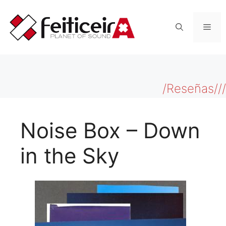
Saltar
al
Men
contenido
/Reseñas///
Noise Box – Down
in the Sky