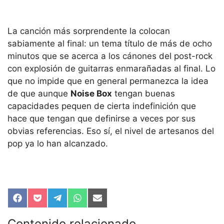
La canción más sorprendente la colocan
sabiamente al final: un tema título de más de ocho
minutos que se acerca a los cánones del post-rock
con explosión de guitarras enmarañadas al final. Lo
que no impide que en general permanezca la idea
de que aunque
Noise Box
tengan buenas
capacidades pequen de cierta indefinición que
hace que tengan que definirse a veces por sus
obvias referencias. Eso sí, el nivel de artesanos del
pop ya lo han alcanzado.
Compartir
Compartir
Compartir
Compartir
Compartir
en
en
en
en
en
Facebook
Pocket
Telegram
WhatsApp
Email
Contenido relacionado