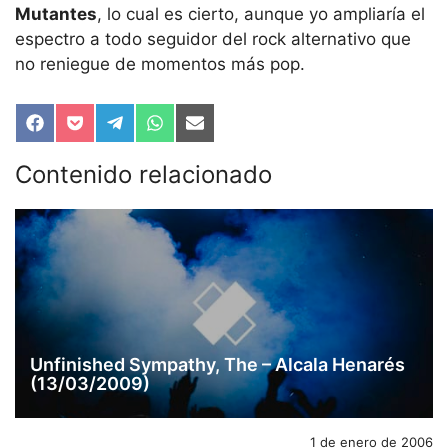
Mutantes
, lo cual es cierto, aunque yo ampliaría el
espectro a todo seguidor del rock alternativo que
no reniegue de momentos más pop.
Compartir
Compartir
Compartir
Compartir
Compartir
en
en
en
en
en
Facebook
Pocket
Telegram
WhatsApp
Email
Contenido relacionado
Unfinished Sympathy, The – Alcala Henarés
(13/03/2009)
1 de enero de 2006