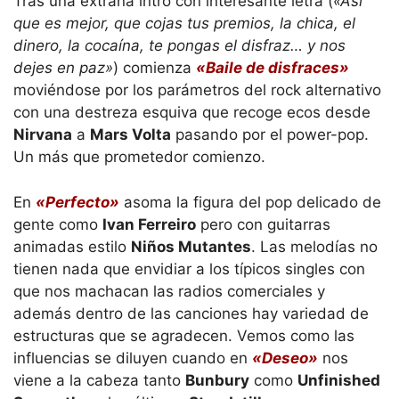
Tras una extraña intro con interesante letra (
«Así
que es mejor, que cojas tus premios, la chica, el
dinero, la cocaína, te pongas el disfraz… y nos
dejes en paz»
) comienza
«Baile de disfraces»
moviéndose por los parámetros del rock alternativo
con una destreza esquiva que recoge ecos desde
Nirvana
a
Mars Volta
pasando por el power-pop.
Un más que prometedor comienzo.
En
«Perfecto»
asoma la figura del pop delicado de
gente como
Ivan Ferreiro
pero con guitarras
animadas estilo
Niños Mutantes
. Las melodías no
tienen nada que envidiar a los típicos singles con
que nos machacan las radios comerciales y
además dentro de las canciones hay variedad de
estructuras que se agradecen. Vemos como las
influencias se diluyen cuando en
«Deseo»
nos
viene a la cabeza tanto
Bunbury
como
Unfinished