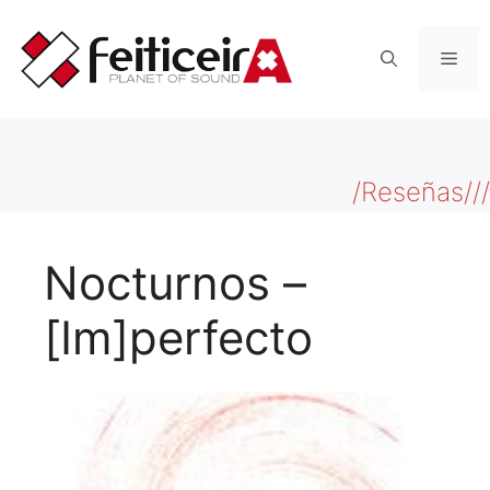
Saltar
al
Men
contenido
/Reseñas///
Nocturnos –
[Im]perfecto