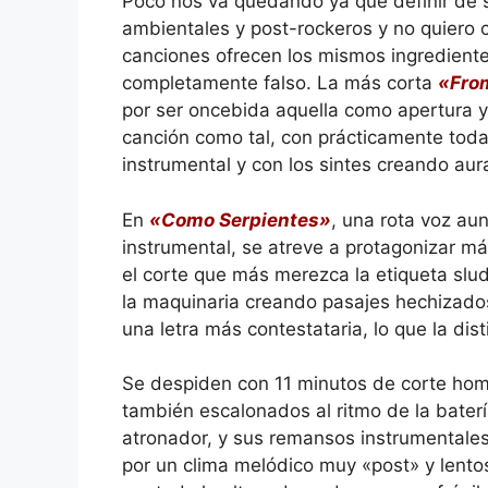
Poco nos va quedando ya que definir de s
ambientales y post-rockeros y no quiero c
canciones ofrecen los mismos ingredientes
completamente falso. La más corta
«From
por ser oncebida aquella como apertura y
canción como tal, con prácticamente todas
instrumental y con los sintes creando aur
En
«Como Serpientes»
, una rota voz au
instrumental, se atreve a protagonizar m
el corte que más merezca la etiqueta slu
la maquinaria creando pasajes hechizado
una letra más contestataria, lo que la dis
Se despiden con 11 minutos de corte homó
también escalonados al ritmo de la batería
atronador, y sus remansos instrumentales
por un clima melódico muy «post» y lentos