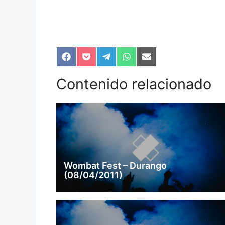
Compartir
Compartir
Compartir
Compartir
Compartir
en
en
en
en
en
Facebook
Pocket
Telegram
WhatsApp
Email
Contenido relacionado
Wombat Fest – Durango
(08/04/2011)