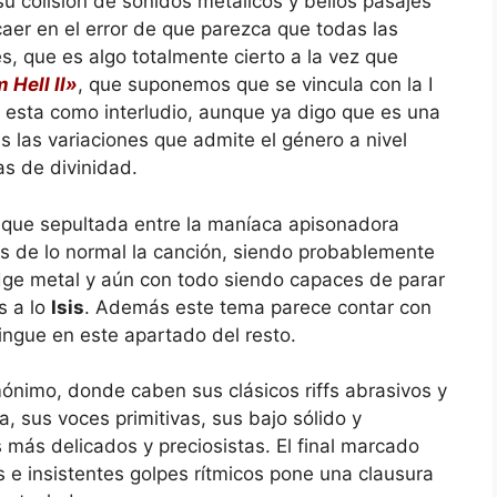
u colisión de sonidos metálicos y bellos pasajes
aer en el error de que parezca que todas las
, que es algo totalmente cierto a la vez que
 Hell II»
, que suponemos que se vincula con la I
 esta como interludio, aunque ya digo que es una
 las variaciones que admite el género a nivel
as de divinidad.
nque sepultada entre la maníaca apisonadora
ás de lo normal la canción, siendo probablemente
dge metal y aún con todo siendo capaces de parar
s a lo
Isis
. Además este tema parece contar con
tingue en este apartado del resto.
nimo, donde caben sus clásicos riffs abrasivos y
, sus voces primitivas, sus bajo sólido y
 más delicados y preciosistas. El final marcado
 e insistentes golpes rítmicos pone una clausura