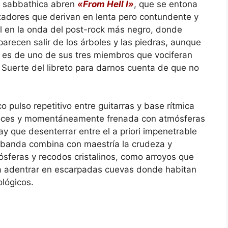
la sabbathica abren
«From Hell I»
, que se entona
tizadores que derivan en lenta pero contundente y
al en la onda del post-rock más negro, donde
arecen salir de los árboles y las piedras, aunque
 es de uno de sus tres miembros que vociferan
és. Suerte del libreto para darnos cuenta de que no
o pulso repetitivo entre guitarras y base rítmica
voces y momentáneamente frenada con atmósferas
y que desenterrar entre el a priori impenetrable
la banda combina con maestría la crudeza y
sferas y recodos cristalinos, como arroyos que
 a adentrar en escarpadas cuevas donde habitan
ológicos.