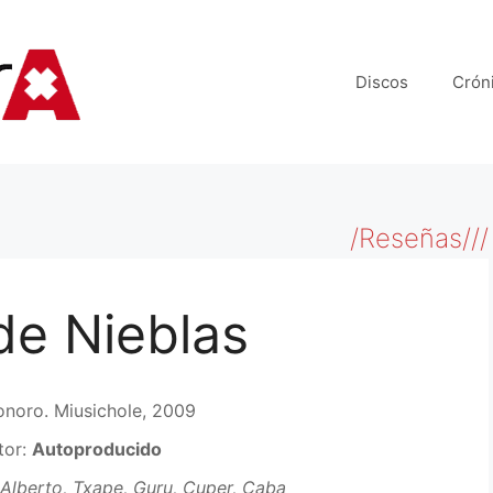
Discos
Crón
/Reseñas///
de Nieblas
onoro. Miusichole, 2009
tor:
Autoproducido
Alberto, Txape, Guru, Cuper, Caba