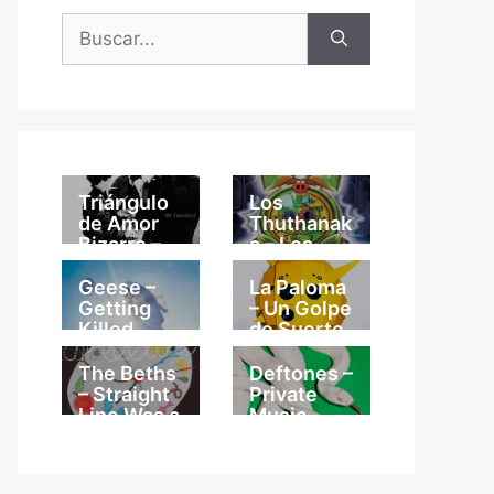
Buscar:
Triángulo
Los
de Amor
Thuthanak
Bizarro –
a – Los
Mi
Thuthanak
Catedral
a
Geese –
La Paloma
Getting
– Un Golpe
Killed
de Suerte
The Beths
Deftones –
– Straight
Private
Line Was a
Music
Lie