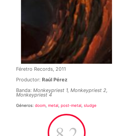
Féretro Records, 2011
Productor:
Raúl Pérez
Banda:
Monkeypriest 1, Monkeypriest 2,
Monkeypriest 4
Géneros:
doom
,
metal
,
post-metal
,
sludge
8.2