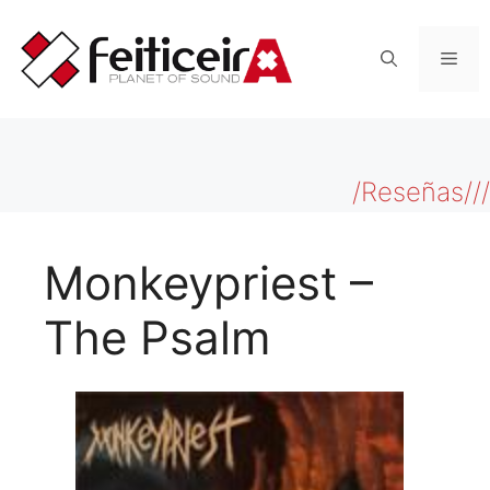
Saltar
al
Men
contenido
/Reseñas///
Monkeypriest –
The Psalm