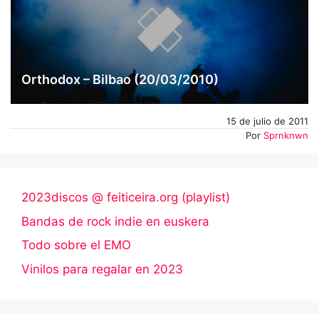
Orthodox – Bilbao (20/03/2010)
15 de julio de 2011
Por
Sprnknwn
2023discos @ feiticeira.org (playlist)
Bandas de rock indie en euskera
Todo sobre el EMO
Vinilos para regalar en 2023