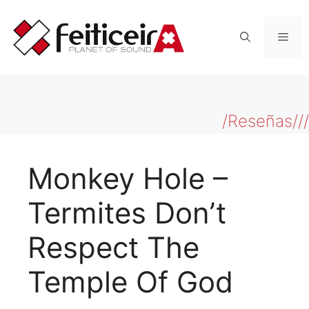
Saltar
al
Men
contenido
/Reseñas///
Monkey Hole –
Termites Don’t
Respect The
Temple Of God