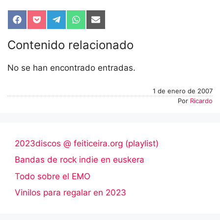
Compartir
Compartir
Compartir
Compartir
Compartir
en
en
en
en
en
Facebook
Pocket
Telegram
WhatsApp
Email
Contenido relacionado
No se han encontrado entradas.
1 de enero de 2007
Por
Ricardo
2023discos @ feiticeira.org (playlist)
Bandas de rock indie en euskera
Todo sobre el EMO
Vinilos para regalar en 2023