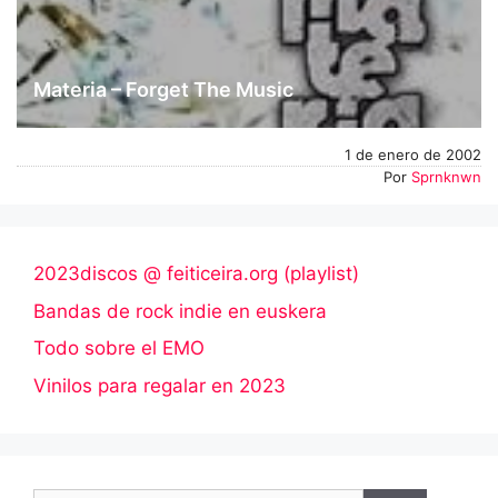
Materia – Forget The Music
1 de enero de 2002
Por
Sprnknwn
2023discos @ feiticeira.org (playlist)
Bandas de rock indie en euskera
Todo sobre el EMO
Vinilos para regalar en 2023