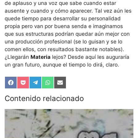
de aplauso y una voz que sabe cuando estar
ausente y cuando y cómo aparecer. Tal vez aún les
quede tiempo para desarrollar su personalidad
propia pero van por buena senda e imaginamos
que sus estructuras podrían quedar aún mejor con
una producción profesional (se lo guisan y se lo
comen ellos, con resultados bastante notables).
¿Llegarán
Materia
lejos? Desde aquí les auguraría
un gran futuro, aunque el tiempo lo dirá, claro.
Compartir
Compartir
Compartir
Compartir
Compartir
en
en
en
en
en
Facebook
Pocket
Telegram
WhatsApp
Email
Contenido relacionado