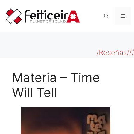
Saltar
al
Men
contenido
/Reseñas///
Materia – Time
Will Tell