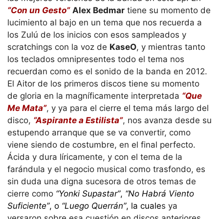
“Con un Gesto”
Alex Bedmar
tiene su momento de
lucimiento al bajo en un tema que nos recuerda a
los Zulú de los inicios con esos sampleados y
scratchings con la voz de
KaseO
, y mientras tanto
los teclados omnipresentes todo el tema nos
recuerdan como es el sonido de la banda en 2012.
El Aitor de los primeros discos tiene su momento
de gloria en la magníficamente interpretada
“Que
Me Mata”
, y ya para el cierre el tema más largo del
disco,
“Aspirante a Estilista”
, nos avanza desde su
estupendo arranque que se va convertir, como
viene siendo de costumbre, en el final perfecto.
Ácida y dura líricamente, y con el tema de la
farándula y el negocio musical como trasfondo, es
sin duda una digna sucesora de otros temas de
cierre como
“Yonki Supastar”
,
“No Habrá Viento
Suficiente”
, o
“Luego Querrán”
, la cuale
s ya
versaron sobre esa cuestión en discos anteriores.