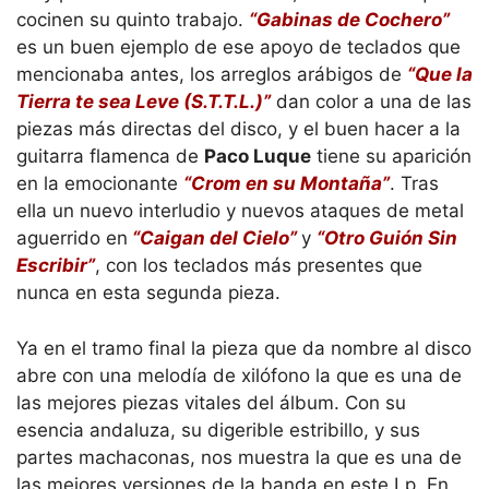
cocinen su quinto trabajo.
“Gabinas de Cochero”
es un buen ejemplo de ese apoyo de teclados que
mencionaba antes, los arreglos arábigos de
“Que la
Tierra te sea Leve (S.T.T.L.)”
dan color a una de las
piezas más directas del disco, y el buen hacer a la
guitarra flamenca de
Paco Luque
tiene su aparición
en la emocionante
“Crom en su Montaña”
. Tras
ella un nuevo interludio y nuevos ataques de metal
aguerrido en
“Caigan del Cielo”
y
“Otro Guión Sin
Escribir”
, con los teclados más presentes que
nunca en esta segunda pieza.
Ya en el tramo final la pieza que da nombre al disco
abre con una melodía de xilófono la que es una de
las mejores piezas vitales del álbum. Con su
esencia andaluza, su digerible estribillo, y sus
partes machaconas, nos muestra la que es una de
las mejores versiones de la banda en este Lp. En