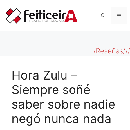
Saltar
al
Men
contenido
/Reseñas///
Hora Zulu –
Siempre soñé
saber sobre nadie
negó nunca nada