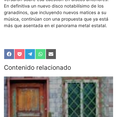
En definitiva un nuevo disco notabilísimo de los
granadinos, que incluyendo nuevos matices a su
música, continúan con una propuesta que ya está
más que asentada en el panorama metal estatal.
Compartir
Compartir
Compartir
Compartir
Compartir
en
en
en
en
en
Facebook
Pocket
Telegram
WhatsApp
Email
Contenido relacionado