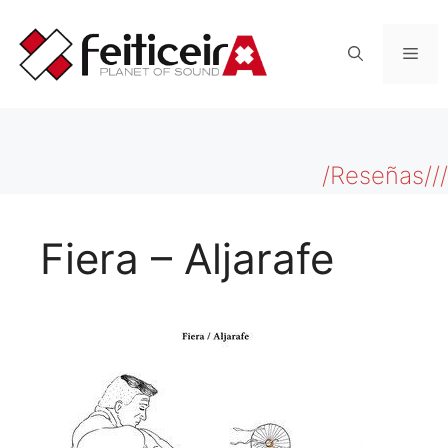
Saltar
al
Men
contenido
/Reseñas///
Fiera – Aljarafe