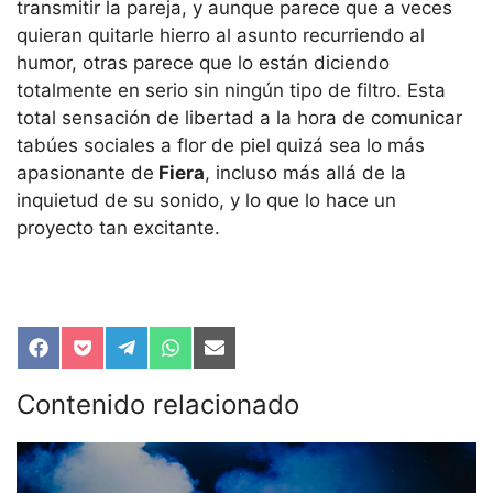
transmitir la pareja, y aunque parece que a veces
quieran quitarle hierro al asunto recurriendo al
humor, otras parece que lo están diciendo
totalmente en serio sin ningún tipo de filtro. Esta
total sensación de libertad a la hora de comunicar
tabúes sociales a flor de piel quizá sea lo más
apasionante de
Fiera
, incluso más allá de la
inquietud de su sonido, y lo que lo hace un
proyecto tan excitante.
Compartir
Compartir
Compartir
Compartir
Compartir
en
en
en
en
en
Facebook
Pocket
Telegram
WhatsApp
Email
Contenido relacionado