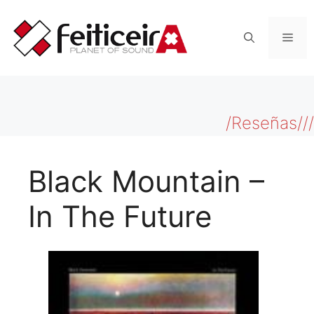
Saltar
al
Men
contenido
/Reseñas///
Black Mountain –
In The Future