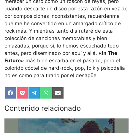
merecer un cero como un roscón de reyes, pero
cuando descarte un disco por esta razón en vez de
por composiciones inconsistentes, recuérdenme
que me he convertido en un amargado crítico de
rock más. Y mientras tanto disfrutaré de esta
colección de canciones memorables y bien
enlazadas, porque sí, lo hemos escuchado todo
antes, pero diseminado por aquí y allá.
«In The
Future»
más bien escarba en el pasado, pero el
colorido cóctel de hard-rock, pop, folk y psicodelia
no es como para tirarlo por el desagüe.
Compartir
Compartir
Compartir
Compartir
Compartir
en
en
en
en
en
Facebook
Pocket
Telegram
WhatsApp
Email
Contenido relacionado