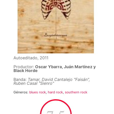
Autoeditado, 2011
Productor:
Oscar Ybarra, Juán Martínez y
Black Horde
Banda:
Tamar, David Cantalejo "Faisán",
Ruben Casal "Sienro"
Géneros:
blues rock
,
hard rock
,
southern rock