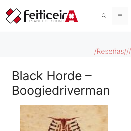
Saltar
al
Men
contenido
/Reseñas///
Black Horde –
Boogiedriverman