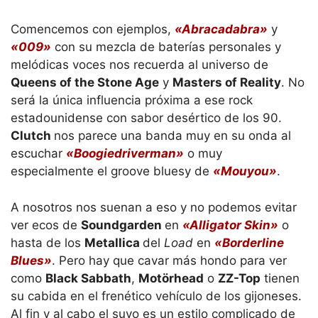
Comencemos con ejemplos,
«Abracadabra»
y
«009»
con su mezcla de baterías personales y
melódicas voces nos recuerda al universo de
Queens of the Stone Age
y
Masters of Reality
. No
será la única influencia próxima a ese rock
estadounidense con sabor desértico de los 90.
Clutch
nos parece una banda muy en su onda al
escuchar
«Boogiedriverman»
o muy
especialmente el groove bluesy de
«Mouyou»
.
A nosotros nos suenan a eso y no podemos evitar
ver ecos de
Soundgarden
en
«Alligator Skin»
o
hasta de los
Metallica
del
Load
en
«Borderline
Blues»
. Pero hay que cavar más hondo para ver
como
Black Sabbath
,
Motörhead
o
ZZ-Top
tienen
su cabida en el frenético vehículo de los gijoneses.
Al fin y al cabo el suyo es un estilo complicado de