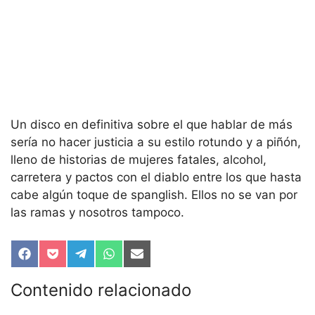
Un disco en definitiva sobre el que hablar de más
sería no hacer justicia a su estilo rotundo y a piñón,
lleno de historias de mujeres fatales, alcohol,
carretera y pactos con el diablo entre los que hasta
cabe algún toque de spanglish. Ellos no se van por
las ramas y nosotros tampoco.
Compartir
Compartir
Compartir
Compartir
Compartir
en
en
en
en
en
Facebook
Pocket
Telegram
WhatsApp
Email
Contenido relacionado