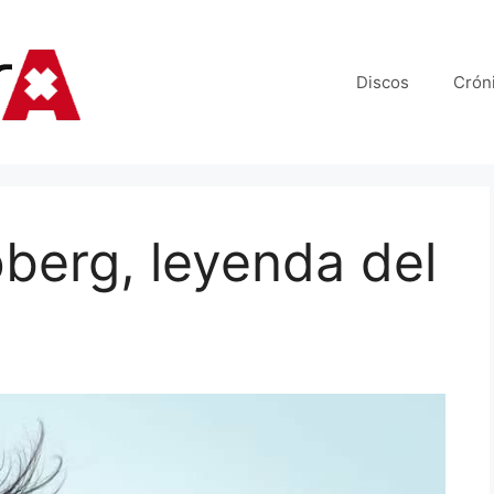
Discos
Crón
berg, leyenda del