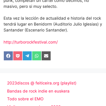
punk, completan un cartel como decimos, no
masivo, pero si muy selecto.
Esta vez la lección de actualidad e historia del rock
tendrá lugar en Benidorm (Auditorio Julio Iglesias) y
Santander (Escenario Santander).
http://turborockfestival.com/
Compartir
Compartir
Compartir
Compartir
Compartir
en
en
en
en
en
Facebook
Pocket
Telegram
WhatsApp
Email
2023discos @ feiticeira.org (playlist)
Bandas de rock indie en euskera
Todo sobre el EMO