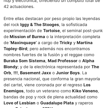
hop y electrónica, ofreciendo un cómputo total de
42 actuaciones.
Entre ellas destacan por peso propio las leyendas
del rock
Iggy & The Stooges
, la sofisticada
experimentación de
Tortoise
, el seminal post-punk
de
Mission of Burma
o la interpretación completa
de
‘Maxinquaye’
a cargo de
Tricky
y
Martina
Topley-Bird
; pero además nos encontramos
nombres fuertes de la fusión y el reggae como
Buraka Som Sistema
,
Mad Professor
o
Alpha
Blondy
; y de la electrónica representada por
The
Orb
,
!!!
,
Basement Jaxx
o
Junior Boys
. La
presencia nacional, que conforma la gran mayoría
del cartel, viene coronada por el regreso
Los
Enemigos
, todo un veterano como
Kiko Veneno
,
bandas de pop y rock de plena actualidad como
Love of Lesbian
o
Guadalupe Plata
y raperos