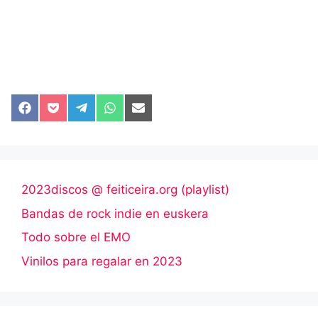
Compartir
Compartir
Compartir
Compartir
Compartir
en
en
en
en
en
Facebook
Pocket
Telegram
WhatsApp
Email
2023discos @ feiticeira.org (playlist)
Bandas de rock indie en euskera
Todo sobre el EMO
Vinilos para regalar en 2023