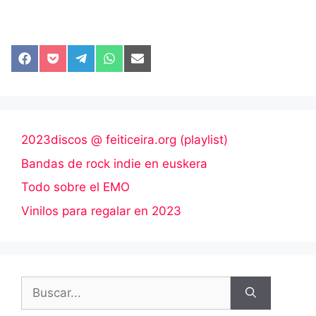
Compartir
Compartir
Compartir
Compartir
Compartir
en
en
en
en
en
Facebook
Pocket
Telegram
WhatsApp
Email
2023discos @ feiticeira.org (playlist)
Bandas de rock indie en euskera
Todo sobre el EMO
Vinilos para regalar en 2023
Buscar: