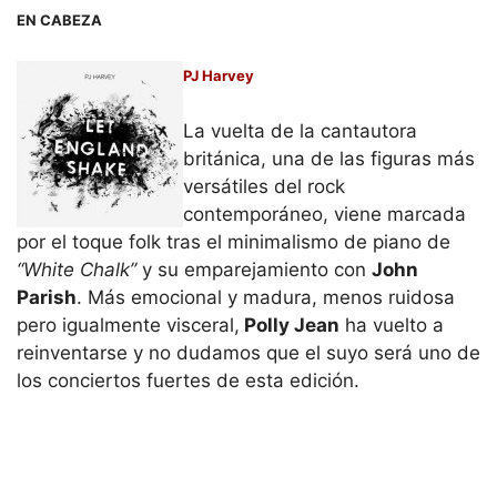
EN CABEZA
PJ Harvey
La vuelta de la cantautora
británica, una de las figuras más
versátiles del rock
contemporáneo, viene marcada
por el toque folk tras el minimalismo de piano de
“White Chalk”
y su emparejamiento con
John
Parish
. Más emocional y madura, menos ruidosa
pero igualmente visceral,
Polly Jean
ha vuelto a
reinventarse y no dudamos que el suyo será uno de
los conciertos fuertes de esta edición.